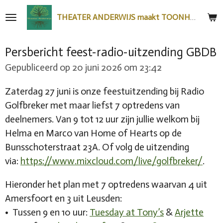
Ga
THEATER ANDERWIJS maakt TOONHEEL
direct
naar
Persbericht feest-radio-uitzending GBDB
de
hoofdinhoud
Gepubliceerd op 20 juni 2026 om 23:42
Zaterdag 27 juni is onze feestuitzending bij Radio
Golfbreker met maar liefst 7 optredens van
deelnemers. Van 9 tot 12 uur zijn jullie welkom bij
Helma en Marco van Home of Hearts op de
Bunsschoterstraat 23A. Of volg de uitzending
via:
https://www.mixcloud.com/live/golfbreker/
.
Hieronder het plan met ⁠7 optredens waarvan 4 uit
Amersfoort en 3 uit Leusden:
•⁠ ⁠Tussen 9 en 10 uur:
Tuesday at Tony’s
&
Arjette