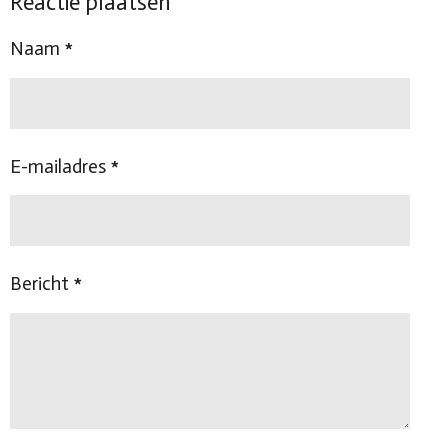
Reactie plaatsen
e
l
r
e
n
e
n
Naam *
E-mailadres *
Bericht *