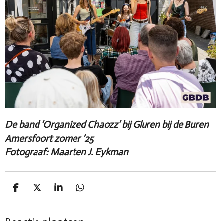
De band ‘Organized Chaozz’ bij Gluren bij de Buren
Amersfoort zomer ’25
Fotograaf: Maarten J. Eykman
D
D
S
D
e
e
h
e
l
e
a
l