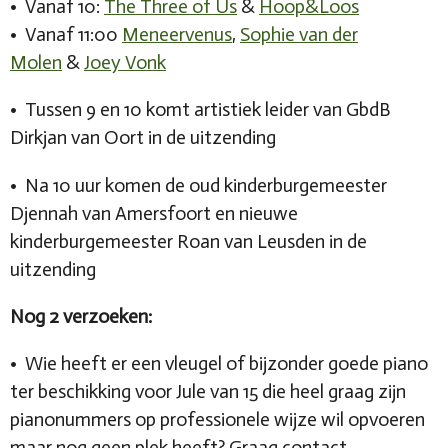
•⁠ ⁠Vanaf 10:
The Three of Us
&
Hoop&Loos
•⁠ ⁠Vanaf 11:00
Meneervenus
,
Sophie van der
Molen
&
Joey Vonk
•⁠ ⁠Tussen 9 en 10 komt artistiek leider van GbdB
Dirkjan van Oort in de uitzending
•⁠ ⁠Na 10 uur komen de oud kinderburgemeester
Djennah van Amersfoort en nieuwe
kinderburgemeester Roan van Leusden in de
uitzending
Nog 2 verzoeken:
•⁠
Wie heeft er een vleugel of bijzonder goede piano
ter beschikking voor Jule van 15 die heel graag zijn
pianonummers op professionele wijze wil opvoeren
maar nog geen plek heeft? Graag contact.