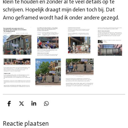
klein te houden en zonder al te veel details op te
schrijven. Hopelijk draagt mijn delen toch bij. Dat
Arno geframed wordt had ik onder andere gezegd.
D
D
S
D
e
e
h
e
l
e
a
l
Reactie plaatsen
e
l
r
e