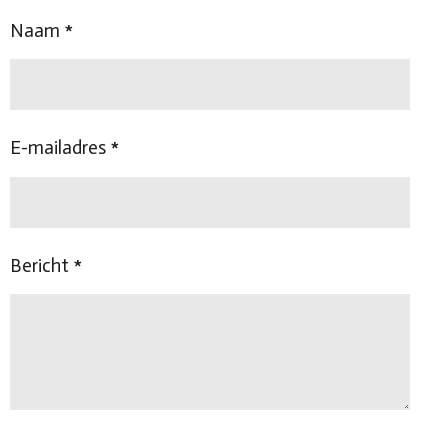
n
e
n
Naam *
E-mailadres *
Bericht *