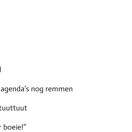
d
n-agenda’s nog remmen
ttuuttuut
r boeie!”