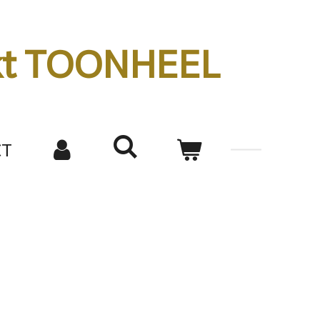
kt TOONHEEL
CT