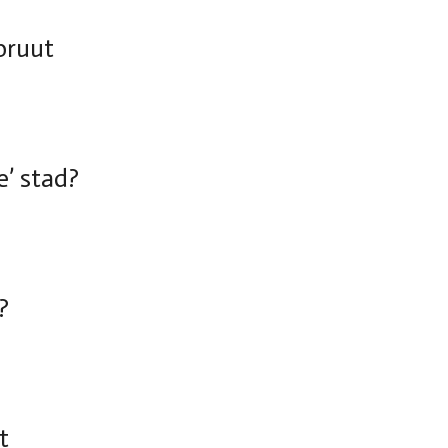
bruut
’ stad?
?
t