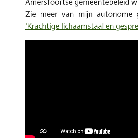
Amersfoortse gemeentebeleid wa
Zie meer van mijn autonome g
'Krachtige lichaamstaal en gespr