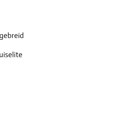
 gebreid
iselite