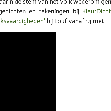
arin de stem van het volk wederom gen
edichten en tekeningen bij
KleurDicht
eksvaardigheden'
bij Louf vanaf 14 mei.