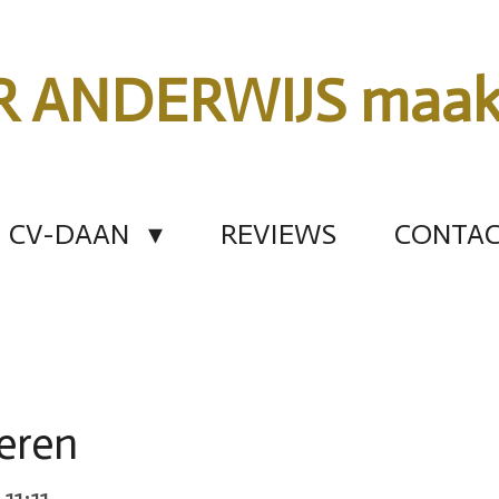
R ANDERWIJS maa
CV-DAAN
REVIEWS
CONTA
eren
11:11