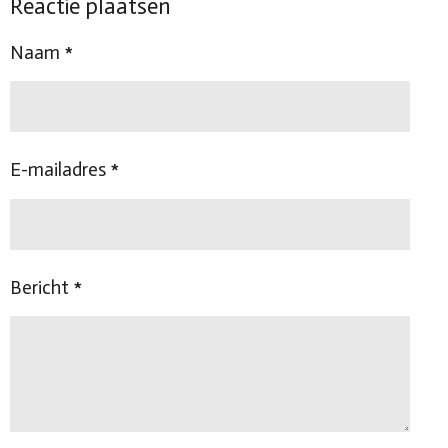
Reactie plaatsen
e
l
r
e
n
e
n
Naam *
E-mailadres *
Bericht *